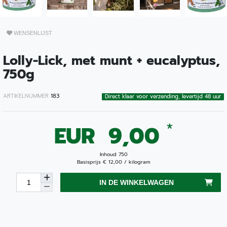
WENSENLIJST
Lolly-Lick, met munt + eucalyptus,
750g
ARTIKELNUMMER
183
Direct klaar voor verzending, levertijd 48 uur
*
EUR 9,00
Inhoud
750
Basisprijs
€ 12,00 / kilogram
IN DE WINKELWAGEN