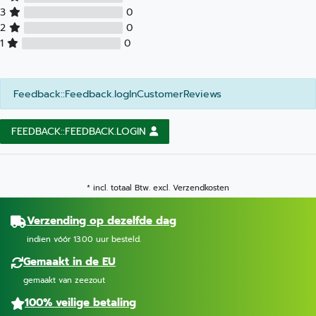
3
0
2
0
1
0
Feedback::Feedback.logInCustomerReviews
FEEDBACK::FEEDBACK.LOGIN
* incl. totaal Btw. excl.
Verzendkosten
Verzending op dezelfde dag
indien vóór 13.00 uur besteld.
Gemaakt in de EU
gemaakt van zeezout
100% veilige betaling