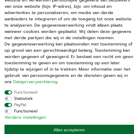
website en verwerken persoonlijke gegevens van bezoekers
van onze website (bijv. IP-adres), bijv. om inhoud en
advertenties te personaliseren, om media van derde
aanbieders te integreren of om de toegang tot onze website
We verzenden met
te analyseren. De gegevensverwerking vindt alleen plaats
wanneer cookies worden geplaatst. Wij delen deze gegevens
met derde partijen die wij in de instellingen noemen.
De gegevensverwerking kan plaatsvinden met toestemming of
op grond van een gerechtvaardigd belang. Toestemming kan
worden gegeven of geweigerd. Er bestaat een recht om geen
+49(0)89 58808889
toestemming te geven en om toestemming op een later
tijdstip te wijzigen of in te trekken. Meer informatie over het
Contactformulier
gebruik van persoonsgegevens en de diensten geven wij in
ons
Data­privacy­verklaring
.
Functioneel
Statistiek
PayPal
Functioneel
Verdere instellingen
© Copyright 2025 | animalixs by imima GmbH
Alles accepteren