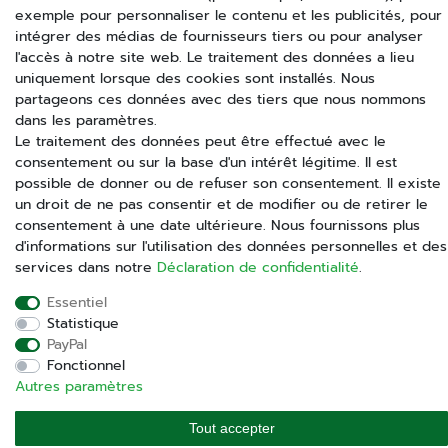
exemple pour personnaliser le contenu et les publicités, pour
Modes de paiement
intégrer des médias de fournisseurs tiers ou pour analyser
l'accès à notre site web. Le traitement des données a lieu
uniquement lorsque des cookies sont installés. Nous
partageons ces données avec des tiers que nous nommons
Nous expédions avec
dans les paramètres.
Le traitement des données peut être effectué avec le
consentement ou sur la base d'un intérêt légitime. Il est
possible de donner ou de refuser son consentement. Il existe
un droit de ne pas consentir et de modifier ou de retirer le
consentement à une date ultérieure. Nous fournissons plus
+49(0)89 58808889
d'informations sur l'utilisation des données personnelles et des
services dans notre
Déclaration de confidentialité
.
Contactez-nous
Essentiel
Statistique
PayPal
Fonctionnel
Autres paramètres
Tout accepter
© Copyright 2025 | animalixs by imima GmbH