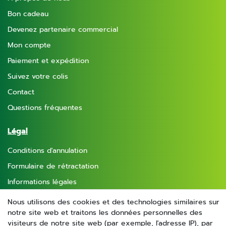
Bon cadeau
Devenez partenaire commercial
Mon compte
Paiement et expédition
Suivez votre colis
Contact
Questions fréquentes
Légal
Conditions d'annulation
Formulaire de rétractation
Informations légales
Politique de confidentialité
Nous utilisons des cookies et des technologies similaires sur
notre site web et traitons les données personnelles des
Conditions générales
visiteurs de notre site web (par exemple, l'adresse IP), par