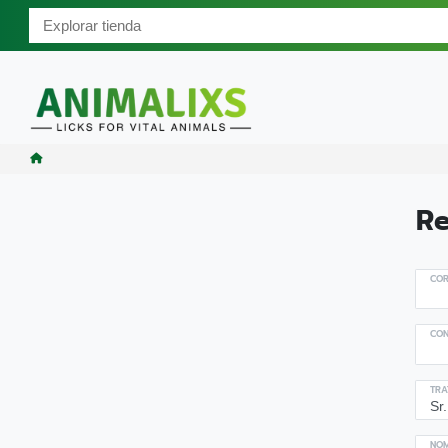
Re
COR
CON
TRA
NO