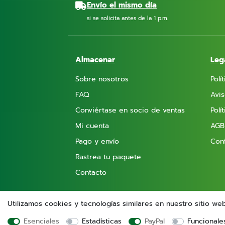
Envío el mismo día
si se solicita antes de la 1 p.m.
Almacenar
Leg
Sobre nosotros
Polí
FAQ
Avis
Conviértase en socio de ventas
Polí
Mi cuenta
AGB
Pago y envío
Conf
Rastrea tu paquete
Contacto
Utilizamos cookies y tecnologías similares en nuestro sitio we
Esenciales
Estadísticas
PayPal
Funcionale