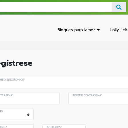
Bloques para lamer
Lolly-lick
gístrese
REO ELECTRÓNICO*
TRASEÑA*
REPETIR CONTRASEÑA*
TO
MBRE*
APELLIDOS*