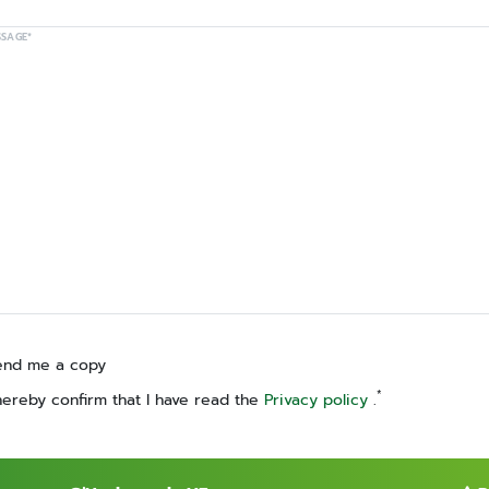
SSAGE*
end me a copy
*
hereby confirm that I have read the
Privacy policy
.