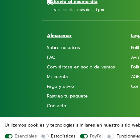
Envío el mismo día
si se solicita antes de la 1 p.m.
Almacenar
Leg
Sobre nosotros
Polí
FAQ
Avis
Conviértase en socio de ventas
Polí
Mi cuenta
AGB
Pago y envío
Conf
Rastrea tu paquete
Contacto
Utilizamos cookies y tecnologías similares en nuestro sitio we
Esenciales
Estadísticas
PayPal
Funcionale