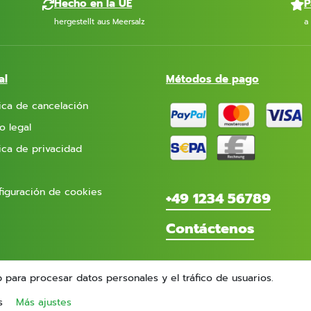
Hecho en la UE
P
hergestellt aus Meersalz
a
al
Métodos de pago
tica de cancelación
o legal
tica de privacidad
iguración de cookies
+49 1234 56789
Contáctenos
b para procesar datos personales y el tráfico de usuarios.
s
Más ajustes